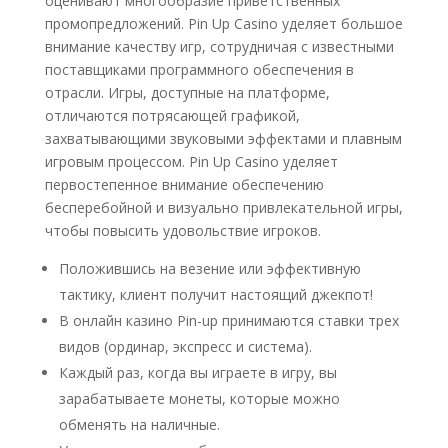
оценивают многообразие приветственных
промопредложений. Pin Up Casino уделяет большое
внимание качеству игр, сотрудничая с известными
поставщиками программного обеспечения в
отрасли. Игры, доступные на платформе,
отличаются потрясающей графикой,
захватывающими звуковыми эффектами и плавным
игровым процессом. Pin Up Casino уделяет
первостепенное внимание обеспечению
бесперебойной и визуально привлекательной игры,
чтобы повысить удовольствие игроков.
Положившись на везение или эффективную
тактику, клиент получит настоящий джекпот!
В онлайн казино Pin-up принимаются ставки трех
видов (ординар, экспресс и система).
Каждый раз, когда вы играете в игру, вы
зарабатываете монеты, которые можно
обменять на наличные.