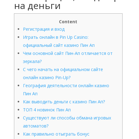
на деньги
Content
Регистрация и вход
Играть онлайн в Pin Up Casino:
официальный сайт казино Пин Ап
Чем основной сайт Пин-Ап отличается от
зеркала?
С чего начать на официальном сайте
онлайн казино Pin-Up?
География деятельности онлайн казино
Пин Ап
Как выводить деньги с казино Пин Ап?
ТОП 4 новинок Пин Ап
Существуют ли способы обмана игровых
автоматов?
Как правильно отыграть бонус