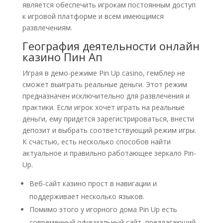
является обеспечить игрокам постоянным доступ
к игровой платформе и всем имеющимся
развлечениям.
География деятельности онлайн
казино Пин Ап
Играя в демо-режиме Pin Up casino, гемблер не
сможет выиграть реальные деньги. Этот режим
предназначен исключительно для развлечения и
практики. Если игрок хочет играть на реальные
деньги, ему придется зарегистрироваться, внести
депозит и выбрать соответствующий режим игры.
К счастью, есть несколько способов найти
актуальное и правильно работающее зеркало Pin-
Up.
Веб-сайт казино прост в навигации и
поддерживает несколько языков.
Помимо этого у игорного дома Pin Up есть
современный официальный сайт, предлагающий