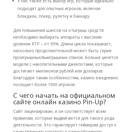
У нас также есть выбор игр, которые идеально
подходят для опытных игроков, включая
блэкджек, покер, рулетку и баккару.
Для повышения шансов на отыгрыш средств
необходимо выбирать аппараты с высоким
уровнем RTP – от 95%. Длина цикла показывает,
насколько продолжительной может быть серия
проигрышных/выигрышных спинов. Больше ценятся
модели с накопительными джекпотами, которые
достигают миллионов рублей или долларов.
Благодаря таким особенностям, казино ежедневно
посещает более 1000 игроков.
С чего начать на официальном
сайте онлайн казино Pin-Up?
Сайт лицензирован, и он соответствует всем
правилам, которые выдвигаются для такого рода
деятельности. Это гарантирует геймерам доступ к
качественному контенту и разнообразному