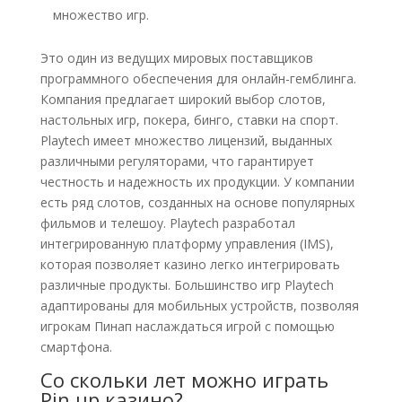
множество игр.
Это один из ведущих мировых поставщиков
программного обеспечения для онлайн-гемблинга.
Компания предлагает широкий выбор слотов,
настольных игр, покера, бинго, ставки на спорт.
Playtech имеет множество лицензий, выданных
различными регуляторами, что гарантирует
честность и надежность их продукции. У компании
есть ряд слотов, созданных на основе популярных
фильмов и телешоу. Playtech разработал
интегрированную платформу управления (IMS),
которая позволяет казино легко интегрировать
различные продукты. Большинство игр Playtech
адаптированы для мобильных устройств, позволяя
игрокам Пинап наслаждаться игрой с помощью
смартфона.
Со скольки лет можно играть
Pin up казино?