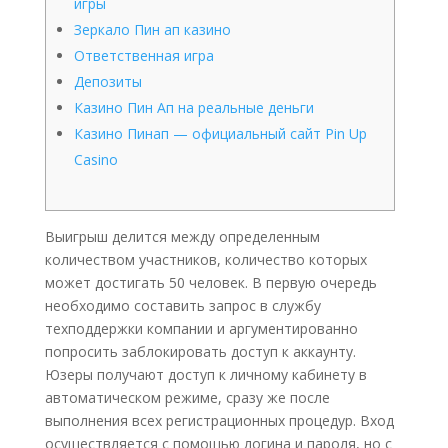
игры
Зеркало Пин ап казино
Ответственная игра
Депозиты
Казино Пин Ап на реальные деньги
Казино Пинап — официальный сайт Pin Up
Casino
Выигрыш делится между определенным
количеством участников, количество которых
может достигать 50 человек. В первую очередь
необходимо составить запрос в службу
техподдержки компании и аргументированно
попросить заблокировать доступ к аккаунту.
Юзеры получают доступ к личному кабинету в
автоматическом режиме, сразу же после
выполнения всех регистрационных процедур. Вход
осуществляется с помощью логина и пароля, но с