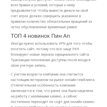
всех правил и условий, которые к нему
предъявляется. Чтобы вывести деньги на свой
счет игрок должен совершить указанное в
правилах количество обязательных вращений за
четко обусловленные временные рамки.
ТОП 4 новинок Пин Ап
Иногда нужно использовать VPN для того чтобы
посетить сайт, потому что все чаще РКН
блокируют новые зеркала официального сайта.
Транзакции пополнения доступны после входа в
свою учетную запись.
С учетом возраста компании она считается
настоящим ветераном на рынке онлайн гемблинга.
Отличительная особенность компании
заключается в том, что ранее она была нацелена
на работу с наземными казино, а сейчас
постепенно переходит он софт для онлайн казино.