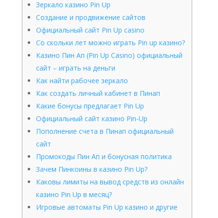
Зеркало казино Pin Up
Создание и продвижение сайтов
Официальный сайт Pin Up casino
Со скольки лет можно играть Pin up казино?
Казино Пин Ап (Pin Up Casino) официальный
сайт – играть на деньги
Как найти рабочее зеркало
Как создать личный кабинет в Пинап
Какие бонусы предлагает Pin Up
Официальный сайт казино Pin-Up
Пополнение счета в Пинап официальный
сайт
Промокоды Пин Ап и бонусная политика
Зачем Пинкоины в казино Pin Up?
Каковы лимиты на вывод средств из онлайн
казино Pin Up в месяц?
Игровые автоматы Pin Up казино и другие