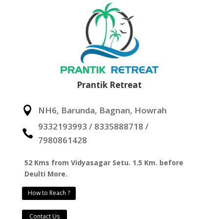
Prantik Retreat
NH6, Barunda, Bagnan, Howrah

9332193993 / 8335888718 /

7980861428
52 Kms from Vidyasagar Setu. 1.5 Km. before
Deulti More.
How to Reach ?
Contact Us